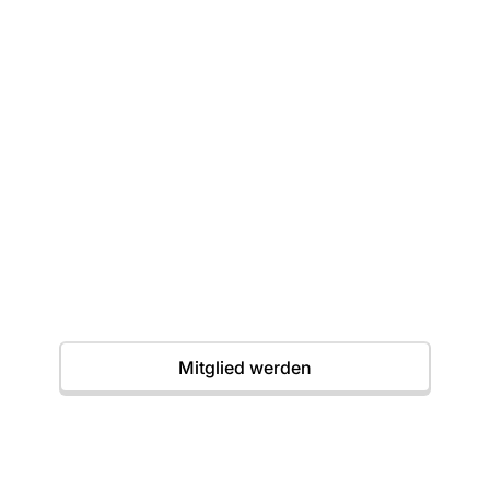
Dein erster Wurf
wartet
Einstieg jederzeit möglich. Wir freuen uns auf
dich.
Termine
Mitglied werden