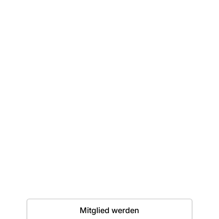
Dein erster Wurf
wartet
Einstieg jederzeit möglich. Wir freuen uns auf
dich.
Termine
Mitglied werden