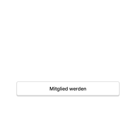
Dein erster Wurf
wartet
Einstieg jederzeit möglich. Wir freuen uns auf
dich.
Termine
Mitglied werden