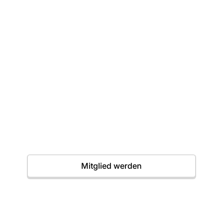
Dein erster Wurf
wartet
Einstieg jederzeit möglich. Wir freuen uns auf
dich.
Termine
Mitglied werden