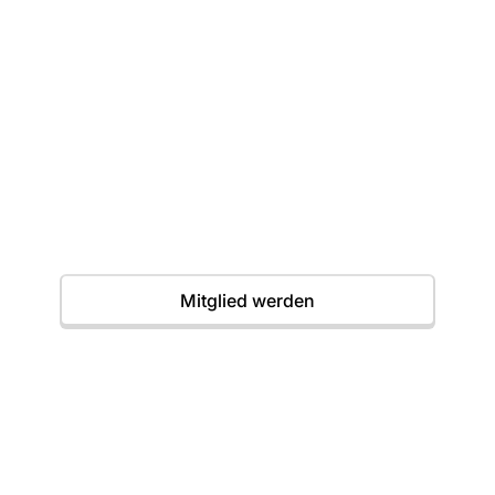
Dein erster Wurf
wartet
Einstieg jederzeit möglich. Wir freuen uns auf
dich.
Termine
Mitglied werden