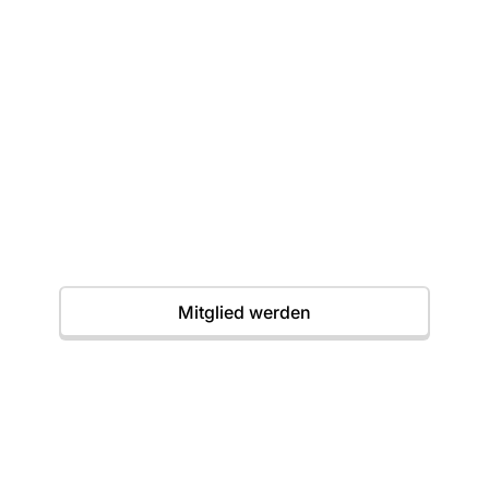
Dein erster Wurf
wartet
Einstieg jederzeit möglich. Wir freuen uns auf
dich.
Termine
Mitglied werden