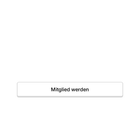
Dein erster Wurf
wartet
Einstieg jederzeit möglich. Wir freuen uns auf
dich.
Termine
Mitglied werden