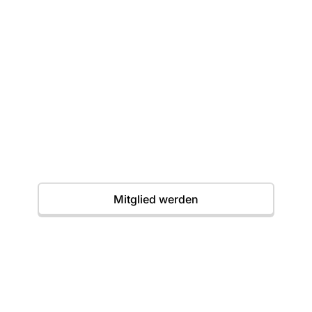
Dein erster Wurf
wartet
Einstieg jederzeit möglich. Wir freuen uns auf
dich.
Termine
Mitglied werden