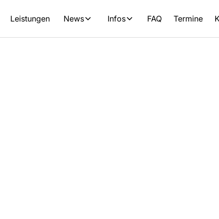
Leistungen
News
Infos
FAQ
Termine
K