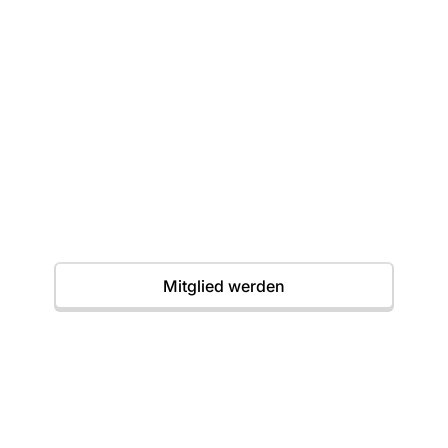
Dein erster Wurf
wartet
Einstieg jederzeit möglich. Wir freuen uns auf
dich.
Termine
Mitglied werden