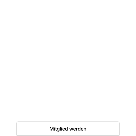
Dein erster Wurf
wartet
Einstieg jederzeit möglich. Wir freuen uns auf
dich.
Termine
Mitglied werden