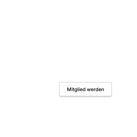
in erster Wurf war
instieg jederzeit möglich. Wir freuen uns auf dic
Termine
Mitglied werden