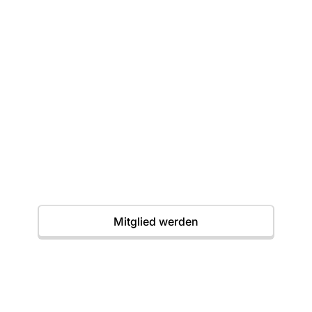
Dein erster Wurf
wartet
Einstieg jederzeit möglich. Wir freuen uns auf
dich.
Termine
Mitglied werden