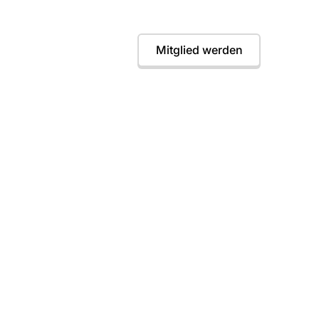
instieg jederzeit möglich. Wir freuen uns auf dic
Termine
Mitglied werden