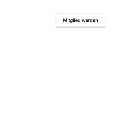
instieg jederzeit möglich. Wir freuen uns auf dic
Termine
Mitglied werden