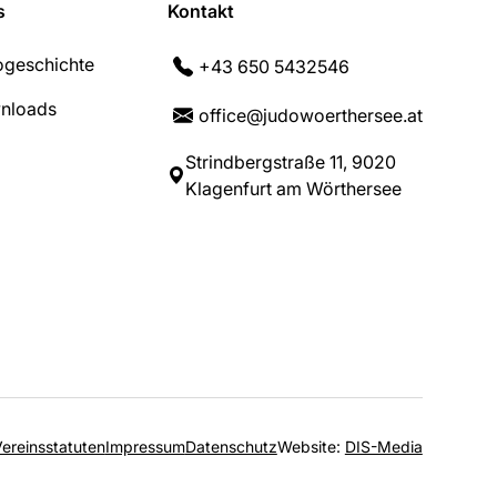
s
Kontakt
geschichte
+43 650 5432546
nloads
office@judowoerthersee.at
Strindbergstraße 11, 9020
Klagenfurt am Wörthersee
ereinsstatuten
Impressum
Datenschutz
Website:
DIS-Media