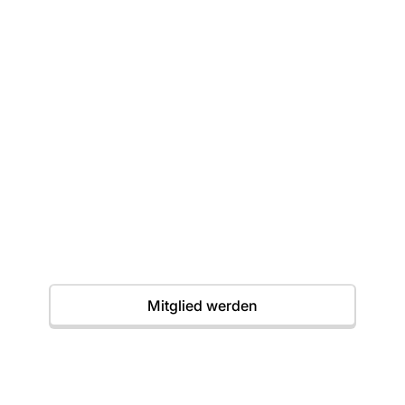
Dein erster Wurf
wartet
Einstieg jederzeit möglich. Wir freuen uns auf
dich.
Termine
Mitglied werden