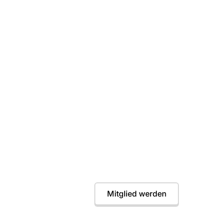
in erster Wurf war
instieg jederzeit möglich. Wir freuen uns auf dic
Termine
Mitglied werden