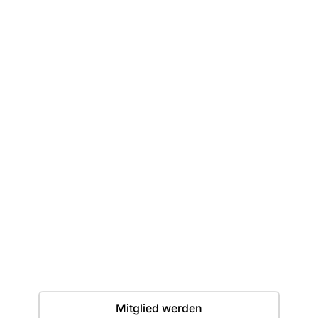
Dein erster Wurf
wartet
Einstieg jederzeit möglich. Wir freuen uns auf
dich.
Termine
Mitglied werden